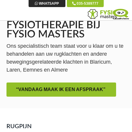
S
D
S
WHATSAPP
035-5389777
p
o
p
r
o
r
FYSIOTHERAPIE BIJ
i
r
i
FYSIO MASTERS
n
n
n
g
a
g
Ons specialistisch team staat voor u klaar om u te
n
a
n
behandelen aan uw rugklachten en andere
a
r
a
bewegingsgerelateerde klachten in Blaricum,
a
d
a
Laren, Eemnes en Almere
r
e
r
d
h
d
“VANDAAG MAAK IK EEN AFSPRAAK”
e
o
e
h
o
v
o
f
o
o
d
e
f
i
t
RUGPIJN
d
n
t