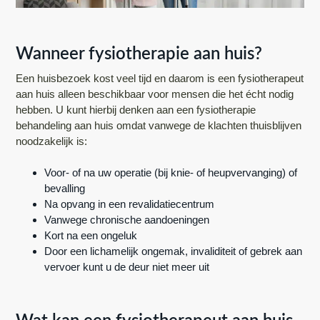
n
h
e
a
o
k
Wanneer fysiotherapie aan huis?
v
u
s
i
d
t
Een huisbezoek kost veel tijd en daarom is een fysiotherapeut
g
aan huis alleen beschikbaar voor mensen die het écht nodig
hebben. U kunt hierbij denken aan een fysiotherapie
a
behandeling aan huis omdat vanwege de klachten thuisblijven
t
noodzakelijk is:
i
e
Voor- of na uw operatie (bij knie- of heupvervanging) of
bevalling
Na opvang in een revalidatiecentrum
Vanwege chronische aandoeningen
Kort na een ongeluk
Door een lichamelijk ongemak, invaliditeit of gebrek aan
vervoer kunt u de deur niet meer uit