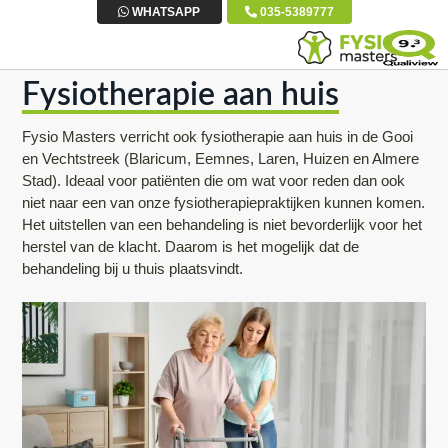
S
D
S
WHATSAPP
035-5389777
p
o
p
r
o
r
Fysiotherapie aan huis
i
r
i
n
n
n
Fysio Masters verricht ook fysiotherapie aan huis in de Gooi
g
a
g
en Vechtstreek (Blaricum, Eemnes, Laren, Huizen en Almere
n
a
n
Stad). Ideaal voor patiënten die om wat voor reden dan ook
a
r
a
niet naar een van onze fysiotherapiepraktijken kunnen komen.
Het uitstellen van een behandeling is niet bevorderlijk voor het
a
d
a
herstel van de klacht. Daarom is het mogelijk dat de
r
e
r
behandeling bij u thuis plaatsvindt.
d
h
d
e
o
e
h
o
v
o
f
o
o
d
e
f
i
t
d
n
t