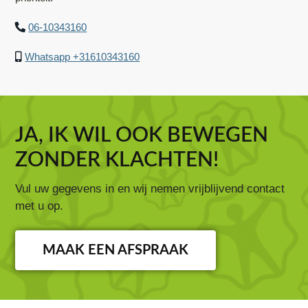
06-10343160
Whatsapp +31610343160
JA, IK WIL OOK BEWEGEN
ZONDER KLACHTEN!
Vul uw gegevens in en wij nemen vrijblijvend contact
met u op.
MAAK EEN AFSPRAAK