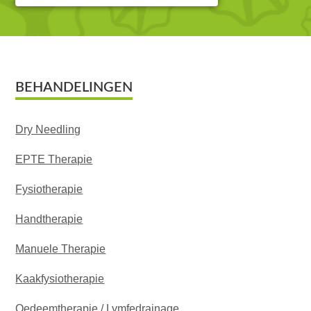
Footer
BEHANDELINGEN
Dry Needling
EPTE Therapie
Fysiotherapie
Handtherapie
Manuele Therapie
Kaakfysiotherapie
Oedeemtherapie / Lymfedrainage