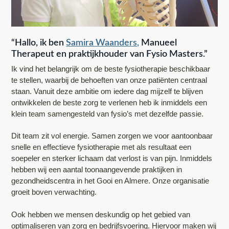
n
h
e
a
o
k
v
u
s
“Hallo, ik ben
Samira Waanders,
Manueel
i
d
t
Therapeut en praktijkhouder van Fysio Masters.”
g
Ik vind het belangrijk om de beste fysiotherapie beschikbaar
te stellen, waarbij de behoeften van onze patiënten centraal
a
staan. Vanuit deze ambitie om iedere dag mijzelf te blijven
t
ontwikkelen de beste zorg te verlenen heb ik inmiddels een
i
klein team samengesteld van fysio’s met dezelfde passie.
e
Dit team zit vol energie. Samen zorgen we voor aantoonbaar
snelle en effectieve fysiotherapie met als resultaat een
soepeler en sterker lichaam dat verlost is van pijn. Inmiddels
hebben wij een aantal toonaangevende praktijken in
gezondheidscentra in het Gooi en Almere. Onze organisatie
groeit boven verwachting.
Ook hebben we mensen deskundig op het gebied van
optimaliseren van zorg en bedrijfsvoering. Hiervoor maken wij