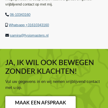
vrijblijvend contact op met mij.
06-10343160
Whatsapp +31610343160
samira@fysiomasters.nl
JA, IK WIL OOK BEWEGEN
ZONDER KLACHTEN!
Vul uw gegevens in en wij nemen vrijblijvend contact
met u op.
MAAK EEN AFSPRAAK