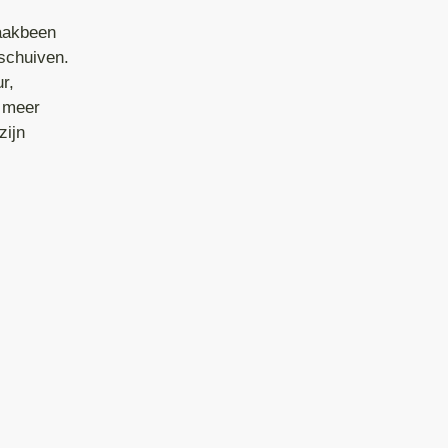
raakbeen
 schuiven.
r,
r meer
zijn