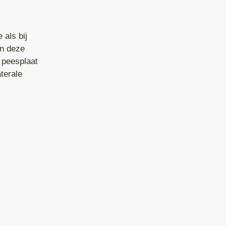
 als bij
en deze
 peesplaat
aterale