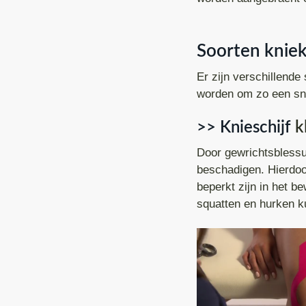
Reva
f
i
t
d
n
t
Knie
Soorten kniek
n
h
e
Zwe
a
o
k
Er zijn verschillende
Kaak
v
u
s
worden om zo een sne
i
d
t
Oed
>> Knieschijf
k
g
CO
Door gewrichtsblessu
a
beschadigen. Hierdoor
t
beperkt zijn in het be
i
squatten en hurken k
e