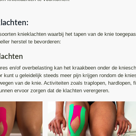
lidatie na heup operatie
Manuele Therapie
Spit
De Quervain
Enkel tapen
Arthro Translat
 pijn
Massage Therapie
Spondylolyse
Gebroken pols
Hooikoorts tape
Mulligan Concep
lachten:
epslag
Oedeemtherapie
Spondylolisthesis
Instabiele pols
Knie tapen
Manuele Lymfed
 soorten knieklachten waarbij het tapen van de knie toegepas
gewrichtsklachten
Oncologie Fysiotherapie
Stenose
Polsblessure
Pols intapen
Compressiether
ller herstel te bevorderen:
eem
Triggerpoints behandeling
PT artrose
Lymfoedeem
Rug tapen
lachten
PD
Spinal Mouse
TFCC
Lipoedeem
Schouder tapen
res en/of overbelasting kan het kraakbeen onder de knieschi
 kunt u geleidelijk steeds meer pijn krijgen rondom de knies
Keiser Fitness Apparatuur
wegen van de knie. Activiteiten zoals traplopen, hardlopen, f
unnen ervoor zorgen dat de klachten verergeren.