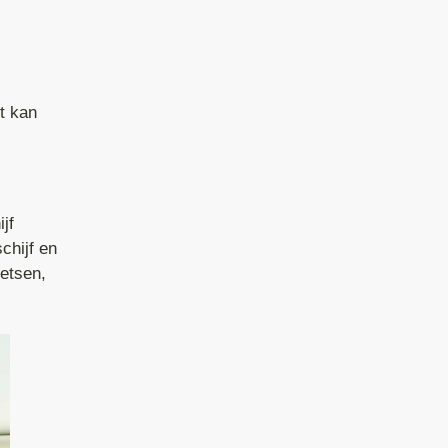
ie Methode (ATM)
n
t
rainage
t kan
apie
jf
chijf en
ietsen,