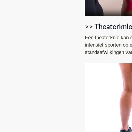
>> Theaterkni
Een theaterknie kan o
intensief sporten op
standsafwijkingen van