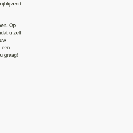
ijblijvend
oen. Op
dat u zelf
 uw
t een
 u graag!