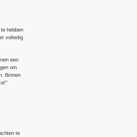
 te hebben
r volledig
nnen een
ingen om
n. Binnen
ce!”
achten te