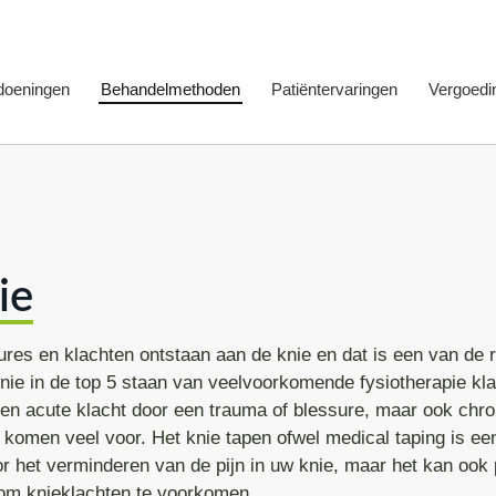
doeningen
Behandelmethoden
Patiëntervaringen
Vergoedi
ijn
Beweegprogramma
Acute rugpijn
Diabetes en ove
Tarieven
 rugpijn
Dry needling
Artrose
Bekkeninstabiliteit
HartVaatLong
Dry needling mi
Betaling
en rugpijn
EPTE Therapie
Chronische rugpijn
Facetpijn
Looptraining
Dry needling pir
Chronisch
ie
 rugpijn
Fysiotherapie
Osteoporose
Hernia
Medische fitnes
Dry needling ru
Chronische fysi
Zorgverz
klachten
Fysio aan huis
Scoliose
Ischias
Nekhernia
Valpreventie
Trigger point dr
COPD Fysiother
ures en klachten ontstaan aan de knie en dat is een van de
en shoulder
Handtherapie
Nieren rugpijn
Whiplash
Fibromyalgie fys
nie in de top 5 staan van veelvoorkomende fysiotherapie kla
een acute klacht door een trauma of blessure, maar ook chr
nisarm
Kaakfysiotherapie
Rugpijn zwangerschap
Fysiotherapie n
e komen veel voor. Het knie tapen ofwel medical taping is e
 het verminderen van de pijn in uw knie, maar het kan ook 
- en handklachten
Medical Taping
SI-gewrichtspijn
Carpaal tunnel syndroom
Letselschade fy
Elleboog tapen
om knieklachten te voorkomen.