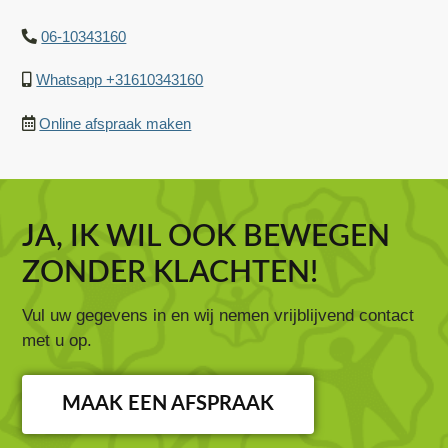
06-10343160
Whatsapp +31610343160
Online afspraak maken
JA, IK WIL OOK BEWEGEN
ZONDER KLACHTEN!
Vul uw gegevens in en wij nemen vrijblijvend contact
met u op.
MAAK EEN AFSPRAAK