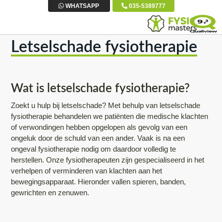
S
D
S
WHATSAPP
035-5389777
p
o
p
r
o
r
Letselschade fysiotherapie
i
r
i
n
n
n
g
a
g
n
a
n
Wat is letselschade fysiotherapie?
a
r
a
Zoekt u hulp bij letselschade? Met behulp van letselschade
a
d
a
fysiotherapie behandelen we patiënten die medische klachten
r
e
r
of verwondingen hebben opgelopen als gevolg van een
ongeluk door de schuld van een ander. Vaak is na een
d
h
d
ongeval fysiotherapie nodig om daardoor volledig te
e
o
e
herstellen. Onze fysiotherapeuten zijn gespecialiseerd in het
h
o
v
verhelpen of verminderen van klachten aan het
o
f
o
bewegingsapparaat. Hieronder vallen spieren, banden,
gewrichten en zenuwen.
o
d
e
f
i
t
d
n
t