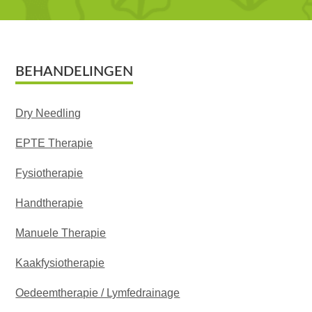
Footer
BEHANDELINGEN
Dry Needling
EPTE Therapie
Fysiotherapie
Handtherapie
Manuele Therapie
Kaakfysiotherapie
Oedeemtherapie / Lymfedrainage