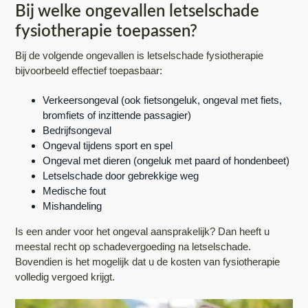
Bij welke ongevallen letselschade
n
h
e
fysiotherapie toepassen?
a
o
k
v
u
s
Bij de volgende ongevallen is letselschade fysiotherapie
bijvoorbeeld effectief toepasbaar:
i
d
t
g
Verkeersongeval (ook fietsongeluk, ongeval met fiets,
a
bromfiets of inzittende passagier)
t
Bedrijfsongeval
Ongeval tijdens sport en spel
i
Ongeval met dieren (ongeluk met paard of hondenbeet)
e
Letselschade door gebrekkige weg
Medische fout
Mishandeling
Is een ander voor het ongeval aansprakelijk? Dan heeft u
meestal recht op schadevergoeding na letselschade.
Bovendien is het mogelijk dat u de kosten van fysiotherapie
volledig vergoed krijgt.