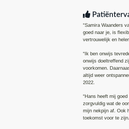
Patiënterv
“Samira Waanders van
goed naar je, is flexi
vertrouwelijk en hel
“Ik ben onwijs tevred
onwijs doeltreffend z
voorkomen. Daarnaast 
altijd weer ontspann
2022.
“Hans heeft mij goed
zorgvuldig wat de oo
mijn nekpijn af. Ook
toekomst voor te zijn