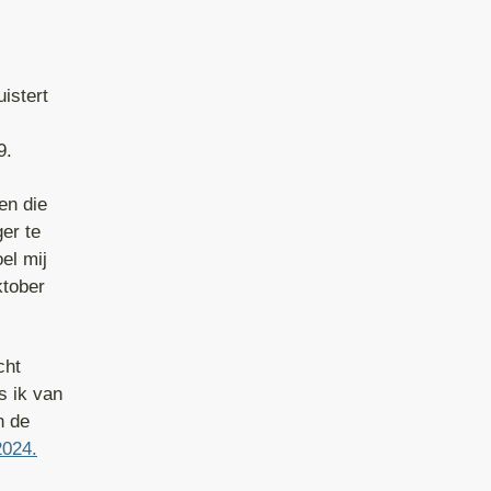
istert
9.
en die
ger te
el mij
ktober
cht
s ik van
n de
2024.