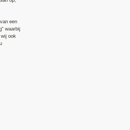
lan op,
 van een
g” waarbij
 wij ook
u