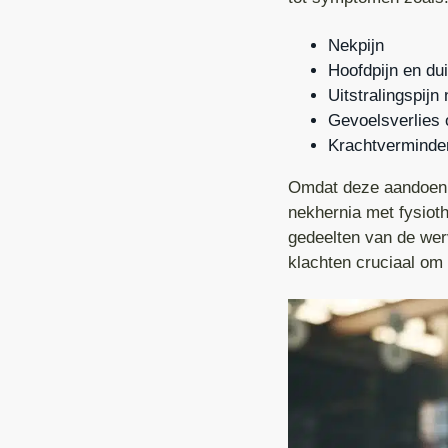
Reva
f
i
t
d
n
t
Nekpijn
Knie
Hoofdpijn en dui
n
h
e
Zwe
Uitstralingspijn
a
o
k
Gevoelsverlies o
Kaak
v
u
s
Krachtverminder
i
d
t
Oed
Omdat deze aandoenin
g
CO
nekhernia met fysioth
a
gedeelten van de we
t
klachten cruciaal om
i
e