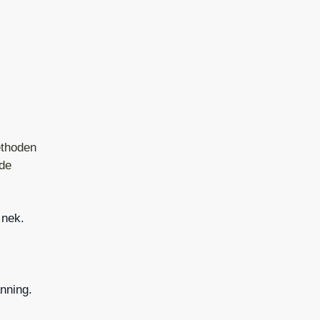
ethoden
nde
 nek.
nning.