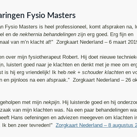
aringen Fysio Masters
 Fysio Masters is heel professioneel, komt afspraken na, lu
bel en de
nekhernia behandelingen
zijn erg goed. Erg fijn en
emaal van m’n klacht af!” Zorgkaart Nederland – 6 maart 201
en over mijn fysiotherapeut Robert. Hij doet nieuwe techniek
ijn, luistert goed naar je klachten en denkt met je mee om er
is hij erg vriendelijk! Ik heb
nek + schouder klachten
en vo
en en pijnloos na een afspraak.” Zorgkaart Nederland – 26 o
 geholpen met mijn
nekpijn
. Hij luisterde goed en hij onderzo
rzaak van mijn klachten was. Na een paar behandelingen wa
 heeft Hans oefeningen en adviezen meegeven om klachten i
. Ik ben zeer tevreden!”
Zorgkaart Nederland – 8 augustus 