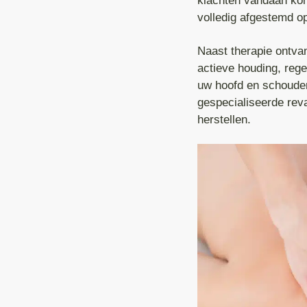
klachten vandaan kom
volledig afgestemd op
Naast therapie ontva
actieve houding, reg
uw hoofd en schouder
gespecialiseerde reva
herstellen.