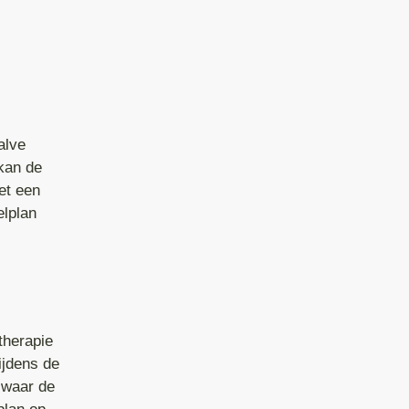
alve
 kan de
et een
elplan
therapie
ijdens de
 waar de