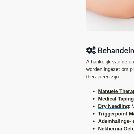
Behandelm
Afhankelijk van de e
worden ingezet om pij
therapieën zijn:
Manuele Thera
Medical Taping
Dry Needling
: 
Triggerpoint 
Ademhalings- 
Nekhernia Oef