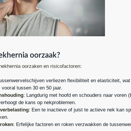
ekhernia oorzaak?
 nekhernia oorzaken en risicofactoren:
ussenwervelschijven verliezen flexibiliteit en elasticiteit, wat
 vooral tussen 30 en 50 jaar.
amshouding
: Langdurig met hoofd en schouders naar voren (bi
verhoogt de kans op nekproblemen.
 overbelasting
: Een te inactieve of juist te actieve nek kan 
ken.
 roken
: Erfelijke factoren en roken verzwakken de tussenwe