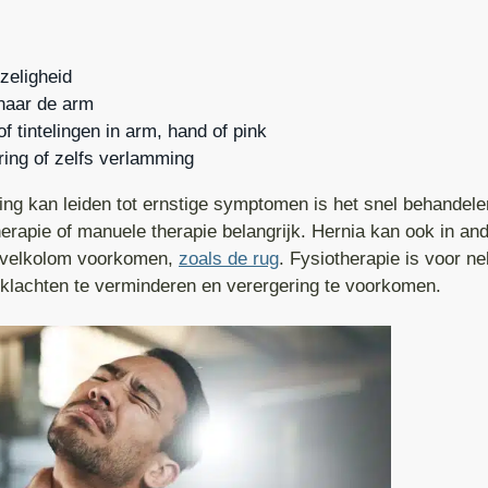
lidatie na heup operatie
Manuele Therapie
Spit
De Quervain
Enkel tapen
Arthro Translat
 pijn
Massage Therapie
Spondylolyse
Gebroken pols
Hooikoorts tape
Mulligan Concep
zeligheid
epslag
Oedeemtherapie
Spondylolisthesis
Instabiele pols
Knie tapen
Manuele Lymfed
 naar de arm
f tintelingen in arm, hand of pink
gewrichtsklachten
Oncologie Fysiotherapie
Stenose
Polsblessure
Pols intapen
Compressiether
ing of zelfs verlamming
eem
Triggerpoints behandeling
PT artrose
Lymfoedeem
Rug tapen
g kan leiden tot ernstige symptomen is het snel behandele
PD
Spinal Mouse
TFCC
Lipoedeem
Schouder tapen
erapie of manuele therapie belangrijk. Hernia kan ook in an
rvelkolom voorkomen,
zoals de rug
. Fysiotherapie is voor n
Keiser Fitness Apparatuur
 klachten te verminderen en verergering te voorkomen.