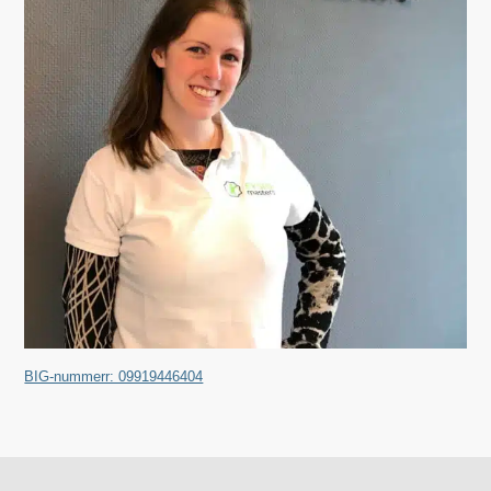
BIG-nummerr: 09919446404