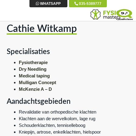
S
D
S
WHATSAPP
035-5389777
p
o
p
r
o
r
Cathie Witkamp
i
r
i
n
n
n
g
a
g
Specialisaties
n
a
n
a
r
a
Fysiotherapie
Dry Needling
a
d
a
Medical taping
r
e
r
Mulligan Concept
d
h
d
McKenzie A – D
e
o
e
Aandachtsgebieden
h
o
v
o
f
o
Revalidatie van orthopedische klachten
o
d
e
Klachten aan de wervelkolom, lage rug
Schouderklachten, tenniselleboog
f
i
t
Kniepijn, artrose, enkelklachten, hielspoor
d
n
t