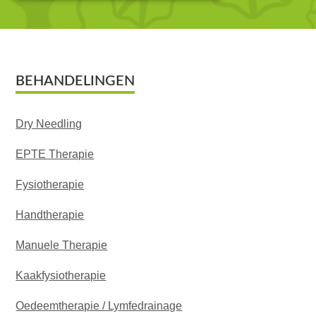
Footer
BEHANDELINGEN
Dry Needling
EPTE Therapie
Fysiotherapie
Handtherapie
Manuele Therapie
Kaakfysiotherapie
Oedeemtherapie / Lymfedrainage