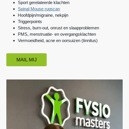
Sport gerelateerde klachten
n
h
e
Spinal Mouse rugscan
a
o
k
Hoofdpijn/migraine, nekpijn
Triggerpoints
v
u
s
Stress, burn-out, onrust en slaapproblemen
i
d
t
PMS, menstruatie- en overgangsklachten
g
Vermoeidheid, acne en oorsuizen (tinnitus)
a
t
MAIL MIJ
i
e