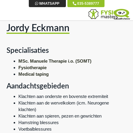
S
D
S
WHATSAPP
035-5389777
p
o
p
r
o
r
Jordy Eckmann
i
r
i
n
n
n
g
a
g
Specialisaties
n
a
n
a
r
a
MSc. Manuele Therapie i.o. (SOMT)
Fysiotherapie
a
d
a
Medical taping
r
e
r
d
h
d
Aandachtsgebieden
e
o
e
Klachten aan onderste en bovenste extremiteit
h
o
v
Klachten aan de wervelkolom (icm. Neurogene
o
f
o
klachten)
o
d
e
Klachten aan spieren, pezen en gewrichten
Hamstring blessures
f
i
t
Voetbalblessures
d
n
t