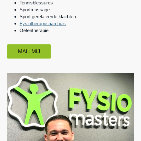
Tennisblessures
n
h
e
Sportmassage
a
o
k
Sport gerelateerde klachten
Fysiotherapie aan huis
v
u
s
Oefentherapie
i
d
t
g
a
MAIL MIJ
t
i
e