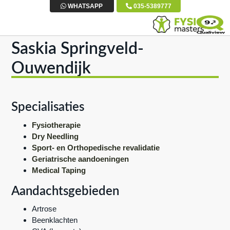
S
D
S
WHATSAPP
035-5389777
p
o
p
r
o
r
Saskia Springveld-
i
r
i
n
n
n
Ouwendijk
g
a
g
n
a
n
a
r
a
Specialisaties
a
d
a
Fysiotherapie
r
e
r
Dry Needling
d
h
d
Sport- en Orthopedische revalidatie
e
o
e
Geriatrische aandoeningen
Medical Taping
h
o
v
o
f
o
Aandachtsgebieden
o
d
e
Artrose
f
i
t
Beenklachten
d
n
t