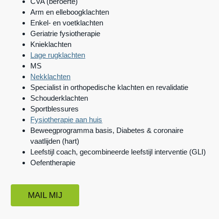
CVA (beroerte)
n
h
e
Arm en elleboogklachten
Enkel- en voetklachten
a
o
k
Geriatrie fysiotherapie
v
u
s
Knieklachten
i
d
t
Lage rugklachten
g
MS
Nekklachten
a
Specialist in orthopedische klachten en revalidatie
t
Schouderklachten
i
Sportblessures
e
Fysiotherapie aan huis
Beweegprogramma basis, Diabetes & coronaire
vaatlijden (hart)
Leefstijl coach, gecombineerde leefstijl interventie (GLI)
Oefentherapie
MAIL MIJ